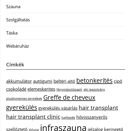
Szauna
Szolgáltatás
Táska
Webáruház
Címkék
betonkerítés
akkumulátor
autógumi
beltéri ajtó
cipő
csokoládé
elemeskerites
fénymásolópapír
gki igazolvány
Greffe de cheveux
gluténmentes termékek
gyerekülés
hair transplant
gyerekülés vásárlás
hair transplant clinic
hővisszanyerős
hajfesték
infraszauna
szellőztető
jelzalog
keringető
illóolaj