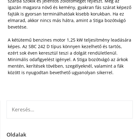
szárba szökik és jelentős zöldtömeget fejleszt. Még az
igazán magasra növő és kemény, gyakran fás szárat képező
fajták is gyorsan terminálhatóak kisebb korukban. Ha ez
elmarad, akkor nincs más hátra, amint a Stiga bozótvágó
bevetése.
A kétütemű benzines motor 1,25 kW teljesítmény leadására
képes. Az SBC 242 D típus könnyen kezelhető és tartós,
ezért sok éven keresztül teszi a dolgát rendületlenül.
Minimális odafigyelést igényel. A Stiga bozótvágó az árkok
mentén, kerítések tövében, szegélyeknél, valamint a fák
között is nyugodtan bevethető ugyanolyan sikerrel.
KERESÉS:
Oldalak