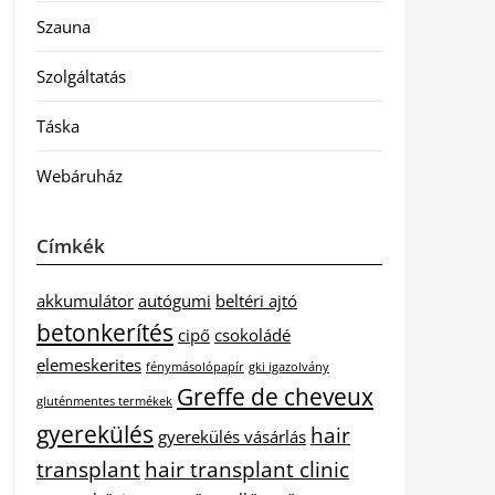
Szauna
Szolgáltatás
Táska
Webáruház
Címkék
akkumulátor
autógumi
beltéri ajtó
betonkerítés
cipő
csokoládé
elemeskerites
fénymásolópapír
gki igazolvány
Greffe de cheveux
gluténmentes termékek
gyerekülés
hair
gyerekülés vásárlás
transplant
hair transplant clinic