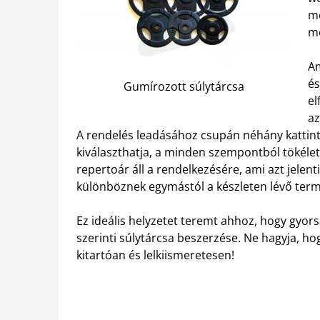
me
me
Am
és
Gumírozott súlytárcsa
el
az
A rendelés leadásához csupán néhány kattin
kiválaszthatja, a minden szempontból tökéle
repertoár áll a rendelkezésére, ami azt jelenti
különböznek egymástól a készleten lévő ter
Ez ideális helyzetet teremt ahhoz, hogy gyor
szerinti súlytárcsa beszerzése. Ne hagyja, ho
kitartóan és lelkiismeretesen!