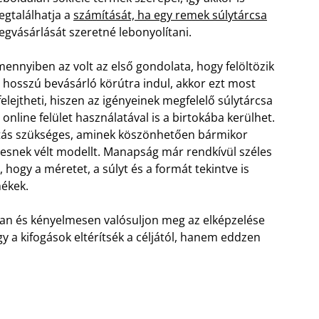
gtalálhatja a
számítását, ha egy remek súlytárcsa
gvásárlását szeretné lebonyolítani.
ennyiben az volt az első gondolata, hogy felöltözik
 hosszú bevásárló körútra indul, akkor ezt most
felejtheti, hiszen az igényeinek megfelelő súlytárcsa
 online felület használatával is a birtokába kerülhet.
tás szükséges, aminek köszönhetően bármikor
tesnek vélt modellt. Manapság már rendkívül széles
, hogy a méretet, a súlyt és a formát tekintve is
mékek.
san és kényelmesen valósuljon meg az elképzelése
gy a kifogások eltérítsék a céljától, hanem eddzen