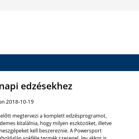
 napi edzésekhez
on 2018-10-19
előtt megtervezi a komplett edzésprogramot,
demes kitalálnia, hogy milyen eszközöket, illetve
tneszgépeket kell beszereznie. A Powersport
boldalán sokféle termék szerepel, így akkor is