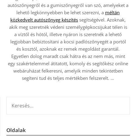
autószőnyegről és a gumiszőnyegről van szó, amelyeket a
lehető legkönnyebben be lehet szerezni, a
méltán
közkedvelt autószőnyeg készítés
segítségével. Azoknak,
akik meg szeretnék védeni személygépkocsijukat télen is
a víztől és hótól, illetve nyáron is szeretnék a lehető
legjobban bebiztosítani a kocsi padlószőnyegét a portól
és kosztól, azoknak ez remek megoldást garantál.
Egyetlen dolog maradt csak hátra és az nem más, mint
egy szakértelemmel átitatott, komoly és segítőkész online
webáruházat felkeresni, amelyik minden tekintetben
segíteni tud és teljes mértékben felszerelt.
…
KERESÉS:
Oldalak