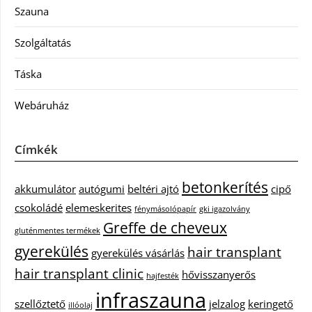
Szauna
Szolgáltatás
Táska
Webáruház
Címkék
betonkerítés
akkumulátor
autógumi
beltéri ajtó
cipő
csokoládé
elemeskerites
fénymásolópapír
gki igazolvány
Greffe de cheveux
gluténmentes termékek
gyerekülés
hair transplant
gyerekülés vásárlás
hair transplant clinic
hővisszanyerős
hajfesték
infraszauna
szellőztető
jelzalog
keringető
illóolaj