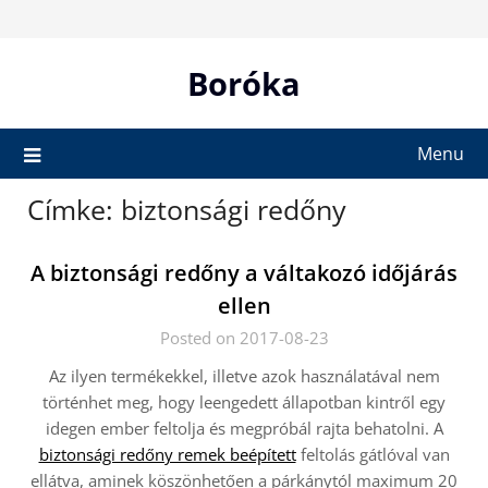
Skip
to
content
Boróka
Menu
Címke:
biztonsági redőny
A biztonsági redőny a váltakozó időjárás
ellen
Posted on 2017-08-23
Az ilyen termékekkel, illetve azok használatával nem
történhet meg, hogy leengedett állapotban kintről egy
idegen ember feltolja és megpróbál rajta behatolni. A
biztonsági redőny remek beépített
feltolás gátlóval van
ellátva, aminek köszönhetően a párkánytól maximum 20