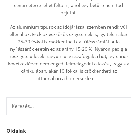
centiméterre lehet feltolni, ahol egy betörő nem tud
bejutni.
Az alumínium típusok az időjárással szemben rendkívül
ellenállók. Ezek az eszközök szigetelnek is, így télen akár
25-30 %-kal is csökkenthetik a fűtésszámlát. A fa
nyílászárók esetén ez az arány 15-20 %. Nyáron pedig a
hőszigetelő lécek nagyon jól visszafogják a hőt, így ennek
következtében nem engedi felmelegedni a lakást, vagyis a
kánikulában, akár 10 fokkal is csökkentheti az
otthonában a hőmérsékletet.…
KERESÉS:
Oldalak