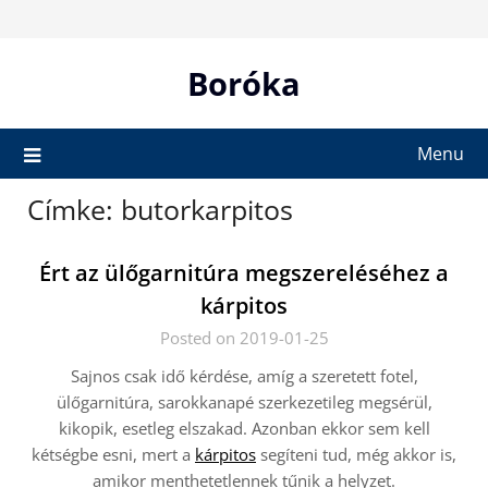
Skip
to
content
Boróka
Menu
Címke:
butorkarpitos
Ért az ülőgarnitúra megszereléséhez a
kárpitos
Posted on 2019-01-25
Sajnos csak idő kérdése, amíg a szeretett fotel,
ülőgarnitúra, sarokkanapé szerkezetileg megsérül,
kikopik, esetleg elszakad. Azonban ekkor sem kell
kétségbe esni, mert a
kárpitos
segíteni tud, még akkor is,
amikor menthetetlennek tűnik a helyzet.