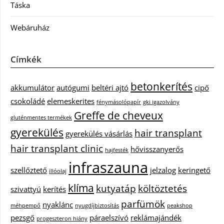
Táska
Webáruház
Címkék
betonkerítés
akkumulátor
autógumi
beltéri ajtó
cipő
csokoládé
elemeskerites
fénymásolópapír
gki igazolvány
Greffe de cheveux
gluténmentes termékek
gyerekülés
hair transplant
gyerekülés vásárlás
hair transplant clinic
hővisszanyerős
hajfesték
infraszauna
szellőztető
jelzalog
keringető
illóolaj
klíma
kutyatáp
költöztetés
szivattyú
kerítés
parfümök
nyaklánc
méhpempő
nyugdíjbiztosítás
peakshop
pezsgő
páraelszívó
reklámajándék
progeszteron hiány