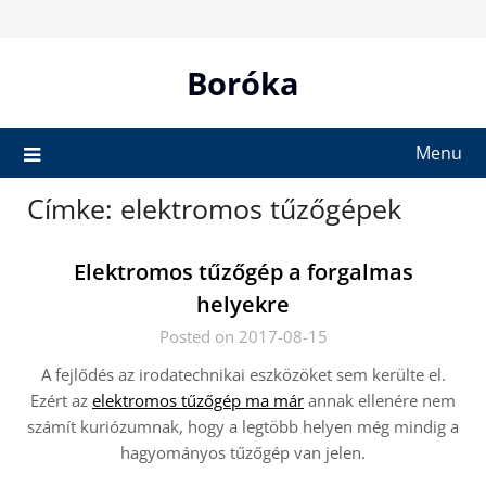
Skip
to
content
Boróka
Menu
Címke:
elektromos tűzőgépek
Elektromos tűzőgép a forgalmas
helyekre
Posted on 2017-08-15
A fejlődés az irodatechnikai eszközöket sem kerülte el.
Ezért az
elektromos tűzőgép ma már
annak ellenére nem
számít kuriózumnak, hogy a legtöbb helyen még mindig a
hagyományos tűzőgép van jelen.