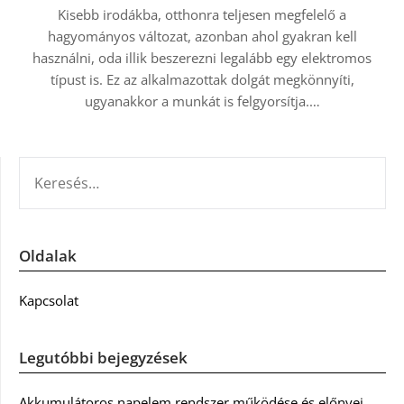
Kisebb irodákba, otthonra teljesen megfelelő a
hagyományos változat, azonban ahol gyakran kell
használni, oda illik beszerezni legalább egy elektromos
típust is. Ez az alkalmazottak dolgát megkönnyíti,
ugyanakkor a munkát is felgyorsítja.…
KERESÉS:
Oldalak
Kapcsolat
Legutóbbi bejegyzések
Akkumulátoros napelem rendszer működése és előnyei