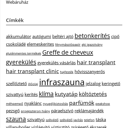
Webáruház
Címkék
betonkerítés
akkumulátor
autógumi
beltéri ajtó
cipő
csokoládé
elemeskerites
fénymásolópapír
gki igazolvány
Greffe de cheveux
gluténmentes termékek
gyerekülés
hair transplant
gyerekülés vásárlás
hair transplant clinic
hővisszanyerős
hajfesték
infraszauna
szellőztető
jelzalog
keringető
illóolaj
klíma
kutyatáp
költöztetés
szivattyú
kerítés
parfümök
nyaklánc
méhpempő
nyugdíjbiztosítás
peakshop
pezsgő
páraelszívó
reklámajándék
progeszteron hiány
szauna
szivattyú
táska
szélvédő
szélvédő javítás
telefon
villanybojler
vízlágyító
víztisztító
zsírégető
ékszerek