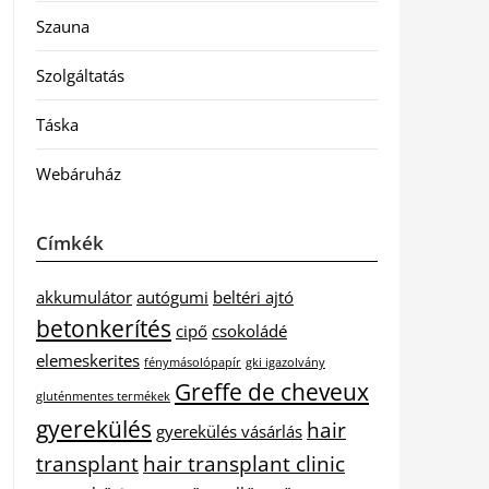
Szauna
Szolgáltatás
Táska
Webáruház
Címkék
akkumulátor
autógumi
beltéri ajtó
betonkerítés
cipő
csokoládé
elemeskerites
fénymásolópapír
gki igazolvány
Greffe de cheveux
gluténmentes termékek
gyerekülés
hair
gyerekülés vásárlás
transplant
hair transplant clinic