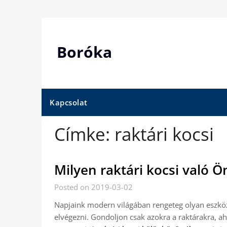
Skip
to
content
Boróka
Kapcsolat
Címke:
raktári kocsi
Milyen raktári kocsi való 
Posted on 2019-03-02
Napjaink modern világában rengeteg olyan eszkö
elvégezni. Gondoljon csak azokra a raktárakra, 