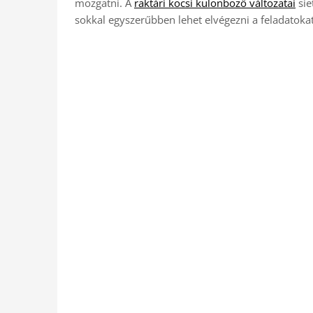
mozgatni. A
raktári kocsi különböző változatai
sie
sokkal egyszerűbben lehet elvégezni a feladatoka