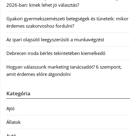
2026-ban: kinek lehet jó választás?
Gyakori gyermekszemészeti betegségek és tüneteik: mikor
érdemes szakorvoshoz fordulni?
Az ipari olajsütő leegyszerűsíti a munkavégzést
Debrecen iroda bérlés tekintetében kiemelkedő
Hogyan válasszunk marketing tanácsadót? 6 szempont,
amit érdemes előre átgondolni
Kategória
Ajtó
Állatok
Autó