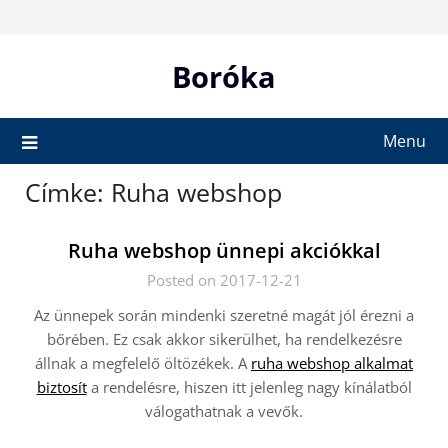
Skip
to
content
Boróka
Menu
Címke:
Ruha webshop
Ruha webshop ünnepi akciókkal
Posted on 2017-12-21
Az ünnepek során mindenki szeretné magát jól érezni a
bőrében. Ez csak akkor sikerülhet, ha rendelkezésre
állnak a megfelelő öltözékek. A
ruha webshop alkalmat
biztosít
a rendelésre, hiszen itt jelenleg nagy kínálatból
válogathatnak a vevők.