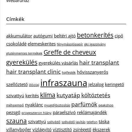
Webáruház
Címkék
betonkerítés
akkumulátor
autógumi
beltéri ajtó
cipő
csokoládé
elemeskerites
fénymásolópapír
gki igazolvány
Greffe de cheveux
gluténmentes termékek
gyerekülés
hair transplant
gyerekülés vásárlás
hair transplant clinic
hővisszanyerős
hajfesték
infraszauna
szellőztető
jelzalog
keringető
illóolaj
klíma
kutyatáp
költöztetés
szivattyú
kerítés
parfümök
nyaklánc
méhpempő
nyugdíjbiztosítás
peakshop
pezsgő
páraelszívó
reklámajándék
progeszteron hiány
szauna
szivattyú
táska
szélvédő
szélvédő javítás
telefon
villanybojler
vízlágyító
víztisztító
zsírégető
ékszerek