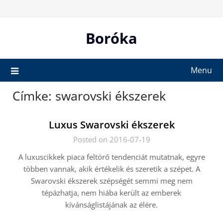
Skip
to
content
Boróka
Menu
Címke:
swarovski ékszerek
Luxus Swarovski ékszerek
Posted on 2016-07-19
A luxuscikkek piaca feltörő tendenciát mutatnak, egyre
többen vannak, akik értékelik és szeretik a szépet. A
Swarovski ékszerek szépségét semmi meg nem
tépázhatja, nem hiába került az emberek
kívánságlistájának az élére.