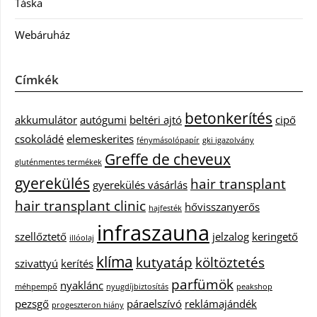
Táska
Webáruház
Címkék
betonkerítés
akkumulátor
autógumi
beltéri ajtó
cipő
csokoládé
elemeskerites
fénymásolópapír
gki igazolvány
Greffe de cheveux
gluténmentes termékek
gyerekülés
hair transplant
gyerekülés vásárlás
hair transplant clinic
hővisszanyerős
hajfesték
infraszauna
szellőztető
jelzalog
keringető
illóolaj
klíma
kutyatáp
költöztetés
szivattyú
kerítés
parfümök
nyaklánc
méhpempő
nyugdíjbiztosítás
peakshop
pezsgő
páraelszívó
reklámajándék
progeszteron hiány