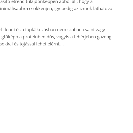
lkásító étrend tulajdonképpen abból áll, hogy a
minimálisabbra csökkenjen, így pedig az izmok láthatóvá
ll lenni és a táplálkozásban nem szabad csalni vagy
legfőképp a proteinben dús, vagyis a fehérjében gazdag
sokkal és tojással lehet elérni.…