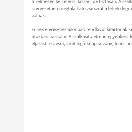
türelmesen kell elérni, lassan, de biztosan. A szá
szervezetben megtalálható zsírszint a lehető leg
válnak.
Ennek eléréséhez azonban rendkívül kitartónak ke
titokban nassolni. A szálkásító étrend egyébként 
eljárást részesíti, amit legfőképp sovány, fehér hú