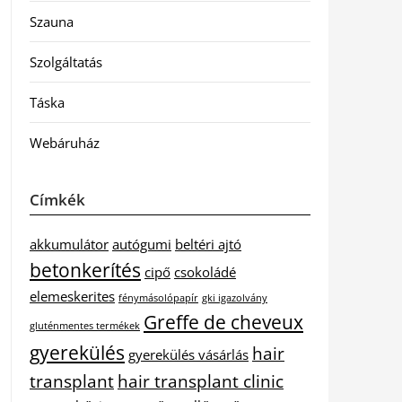
Szauna
Szolgáltatás
Táska
Webáruház
Címkék
akkumulátor
autógumi
beltéri ajtó
betonkerítés
cipő
csokoládé
elemeskerites
fénymásolópapír
gki igazolvány
Greffe de cheveux
gluténmentes termékek
gyerekülés
hair
gyerekülés vásárlás
transplant
hair transplant clinic