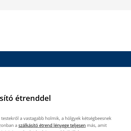
ásító étrenddel
a testekről a vastagabb holmik, a hölgyek kétségbeesnek
Azonban a
szálkásító étrend lényege teljesen
más, amit