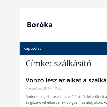
Skip
to
content
Boróka
Kapcsolat
Címke:
szálkásító
Vonzó lesz az alkat a szálk
Posted on 2017-10-28
Amint melegebbre vált az időjárás és lekerülnek 
és gőzerővel elkezdenek dolgozni az alakjukon. 