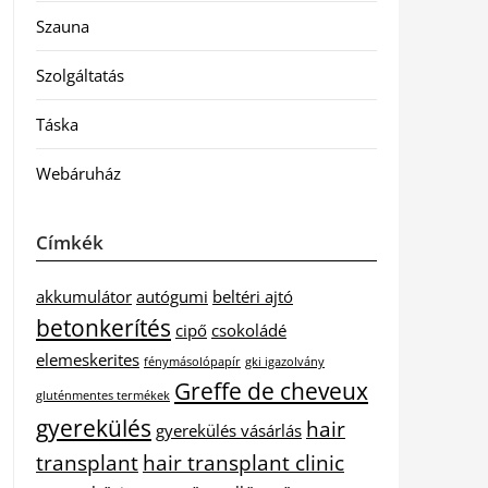
Szauna
Szolgáltatás
Táska
Webáruház
Címkék
akkumulátor
autógumi
beltéri ajtó
betonkerítés
cipő
csokoládé
elemeskerites
fénymásolópapír
gki igazolvány
Greffe de cheveux
gluténmentes termékek
gyerekülés
hair
gyerekülés vásárlás
transplant
hair transplant clinic