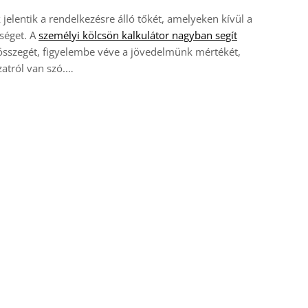
jelentik a rendelkezésre álló tőkét, amelyeken kívül a
őséget. A
személyi kölcsön kalkulátor nagyban segít
összegét, figyelembe véve a jövedelmünk mértékét,
zatról van szó.…