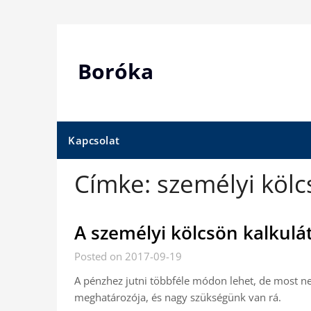
Skip
to
content
Boróka
Kapcsolat
Címke:
személyi kölc
A személyi kölcsön kalkulát
Posted on 2017-09-19
A pénzhez jutni többféle módon lehet, de most nem
meghatározója, és nagy szükségünk van rá.