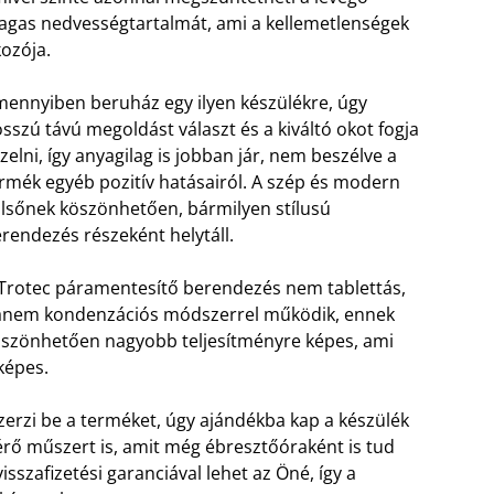
gas nedvességtartalmát, ami a kellemetlenségek
ozója.
ennyiben beruház egy ilyen készülékre, úgy
sszú távú megoldást választ és a kiváltó okot fogja
zelni, így anyagilag is jobban jár, nem beszélve a
rmék egyéb pozitív hatásairól. A szép és modern
lsőnek köszönhetően, bármilyen stílusú
rendezés részeként helytáll.
Trotec páramentesítő berendezés nem tablettás,
anem kondenzációs módszerrel működik, ennek
szönhetően nagyobb teljesítményre képes, ami
képes.
rzi be a terméket, úgy ajándékba kap a készülék
rő műszert is, amit még ébresztőóraként is tud
sszafizetési garanciával lehet az Öné, így a