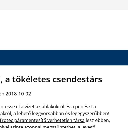
, a tökéletes csendestárs
on 2018-10-02
ntesse el a vizet az ablakokról és a penészt a
lakról, a lehető leggyorsabban és legegyszerűbben!
Trotec páramentesítő verhetetlen társa
lesz ebben,
ivel szinte azonnal megszüntetheti a levegő