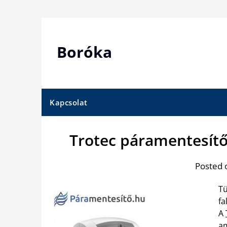
Skip
to
content
Boróka
Kapcsolat
Trotec páramentesítő
Posted 
Tü
fa
A
am