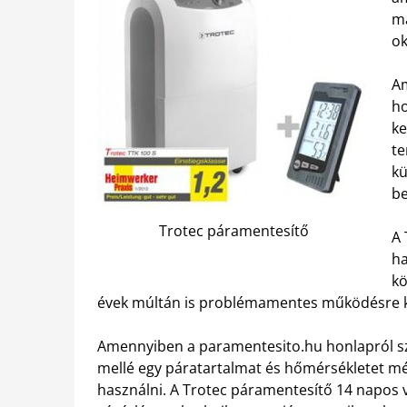
ma
ok
Am
ho
ke
te
kü
be
Trotec páramentesítő
A 
h
kö
évek múltán is problémamentes működésre 
Amennyiben a paramentesito.hu honlapról sze
mellé egy páratartalmat és hőmérsékletet mé
használni. A Trotec páramentesítő 14 napos vi