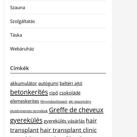
Szauna
Szolgáltatás
Táska
Webáruház
Címkék
akkumulátor
autógumi
beltéri ajtó
betonkerítés
cipő
csokoládé
elemeskerites
fénymásolópapír
gki igazolvány
Greffe de cheveux
gluténmentes termékek
gyerekülés
hair
gyerekülés vásárlás
transplant
hair transplant clinic