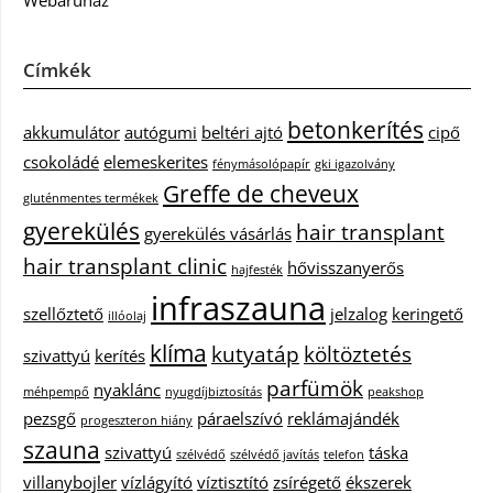
Webáruház
Címkék
betonkerítés
akkumulátor
autógumi
beltéri ajtó
cipő
csokoládé
elemeskerites
fénymásolópapír
gki igazolvány
Greffe de cheveux
gluténmentes termékek
gyerekülés
hair transplant
gyerekülés vásárlás
hair transplant clinic
hővisszanyerős
hajfesték
infraszauna
szellőztető
jelzalog
keringető
illóolaj
klíma
kutyatáp
költöztetés
szivattyú
kerítés
parfümök
nyaklánc
méhpempő
nyugdíjbiztosítás
peakshop
pezsgő
páraelszívó
reklámajándék
progeszteron hiány
szauna
szivattyú
táska
szélvédő
szélvédő javítás
telefon
villanybojler
vízlágyító
víztisztító
zsírégető
ékszerek