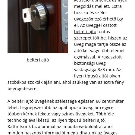
megoldás mellett. Extra
hosszú és széles
üvegezőmező érhető így
el. Az üveggel osztott
beltéri ajtó
fontos
szerepet tölt be, hiszen az
üveg maga tartja össze az
ajtó két vagy több elemét
egymással. A ragasztott
beltéri ajtó
biztonsági üveg
vastagsága 3×3 mm. Az
ilyen típusú ajtót olyan
szobákba szokták ajánlani, ahol szükség van az extra fény
beengedésére.
A beltéri ajtó üvegének szélessége egészen 60 centiméter
lehet. Legnépszerűbb az opál típusú üveg, ám egyre
többen kérnek fekete vagy színes üvegeket. Többféle
technológiával készül az ilyen típusú beltéri ajtó.
Kattintsunk bizalommal az Imodifa weboldalra, ahol
minden hasznos információt megtudhatunk az üveges