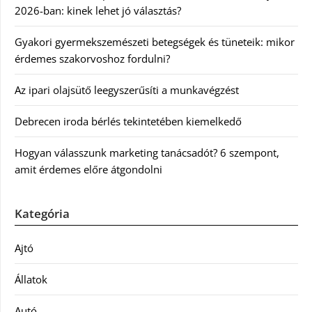
2026-ban: kinek lehet jó választás?
Gyakori gyermekszemészeti betegségek és tüneteik: mikor
érdemes szakorvoshoz fordulni?
Az ipari olajsütő leegyszerűsíti a munkavégzést
Debrecen iroda bérlés tekintetében kiemelkedő
Hogyan válasszunk marketing tanácsadót? 6 szempont,
amit érdemes előre átgondolni
Kategória
Ajtó
Állatok
Autó