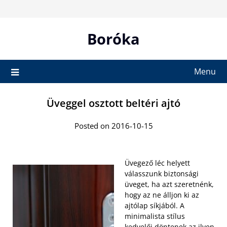
Skip
to
content
Boróka
Menu
Üveggel osztott beltéri ajtó
Posted on 2016-10-15
Üvegező léc helyett
válasszunk biztonsági
üveget, ha azt szeretnénk,
hogy az ne álljon ki az
ajtólap síkjából. A
minimalista stílus
kedvelői döntenek az ilyen