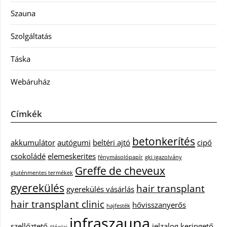
Szauna
Szolgáltatás
Táska
Webáruház
Címkék
betonkerítés
akkumulátor
autógumi
beltéri ajtó
cipő
csokoládé
elemeskerites
fénymásolópapír
gki igazolvány
Greffe de cheveux
gluténmentes termékek
gyerekülés
hair transplant
gyerekülés vásárlás
hair transplant clinic
hővisszanyerős
hajfesték
infraszauna
szellőztető
jelzalog
keringető
illóolaj