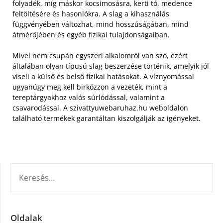
folyadék, míg máskor kocsimosásra, kerti tó, medence
feltöltésére és hasonlókra. A slag a kihasználás
függvényében változhat, mind hosszúságában, mind
átmérőjében és egyéb fizikai tulajdonságaiban.
Mivel nem csupán egyszeri alkalomról van szó, ezért
általában olyan típusú slag beszerzése történik, amelyik jól
viseli a külső és belső fizikai hatásokat. A víznyomással
ugyanúgy meg kell birkózzon a vezeték, mint a
tereptárgyakhoz valós súrlódással, valamint a
csavarodással. A szivattyuwebaruhaz.hu weboldalon
található termékek garantáltan kiszolgálják az igényeket.
KERESÉS:
Oldalak