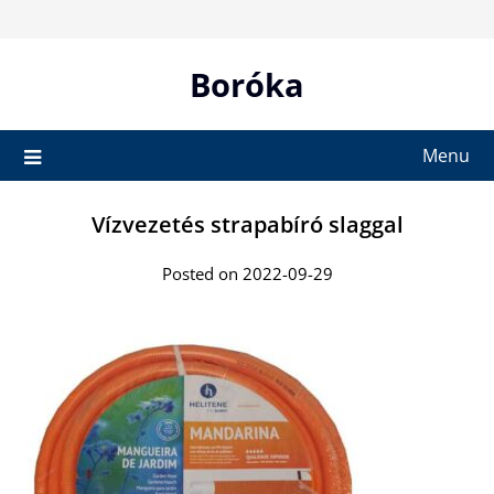
Skip
to
content
Boróka
Menu
Vízvezetés strapabíró slaggal
Posted on 2022-09-29