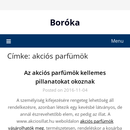
Skip
to
content
Boróka
Menu
Címke:
akciós parfümök
Az akciós parfümök kellemes
pillanatokat okoznak
Posted on 2016-11-04
A személyiség kifejezésére rengeteg lehetőség áll
rendelkezésre, azonban létezik egy kevésbé látványos, de
annál észrevehetőbb elem, ez pedig az illat. A
www.akciosillat.hu weboldalon
akciós parfümök
vásárolhatók meg
, természetesen, rendeléskor a kosárba