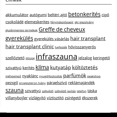
betonkerítés
akkumulátor
autógumi
beltéri ajtó
cipő
csokoládé
elemeskerites
fénymásolópapír
gki igazolvány
Greffe de cheveux
gluténmentes termékek
gyerekülés
hair transplant
gyerekülés vásárlás
hair transplant clinic
hővisszanyerős
hajfesték
infraszauna
szellőztető
jelzalog
keringető
illóolaj
klíma
kutyatáp
költöztetés
szivattyú
kerítés
parfümök
nyaklánc
méhpempő
nyugdíjbiztosítás
peakshop
pezsgő
páraelszívó
reklámajándék
progeszteron hiány
szauna
szivattyú
táska
szélvédő
szélvédő javítás
telefon
villanybojler
vízlágyító
víztisztító
zsírégető
ékszerek