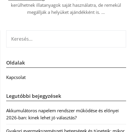
kerülhetnek illatanyagok saját használatra, de remekül
megállják a helyüket ajándékként is.
…
KERESÉS:
Oldalak
Kapcsolat
Legutóbbi bejegyzések
Akkumulátoros napelem rendszer működése és előnyei
2026-ban: kinek lehet jó választás?
Gyakori gyermekszemészeti betegségek és tüneteik: mikor