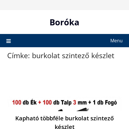
Skip
to
content
Boróka
Menu
Címke:
burkolat szintező készlet
Kapható többféle burkolat szintező
készlet