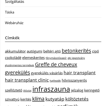
Szolgáltatás
Táska
Webáruház
Címkék
betonkerítés
akkumulátor
autógumi
beltéri ajtó
cipő
csokoládé
elemeskerites
fénymásolópapír
gki igazolvány
Greffe de cheveux
gluténmentes termékek
gyerekülés
hair transplant
gyerekülés vásárlás
hair transplant clinic
hővisszanyerős
hajfesték
infraszauna
szellőztető
jelzalog
keringető
illóolaj
klíma
kutyatáp
költöztetés
szivattyú
kerítés