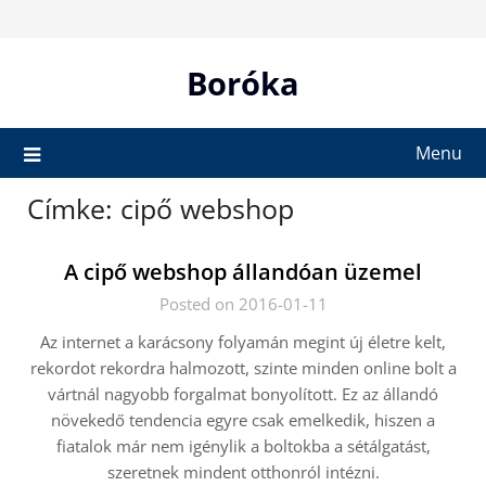
Skip
to
content
Boróka
Menu
Címke:
cipő webshop
A cipő webshop állandóan üzemel
Posted on 2016-01-11
Az internet a karácsony folyamán megint új életre kelt,
rekordot rekordra halmozott, szinte minden online bolt a
vártnál nagyobb forgalmat bonyolított. Ez az állandó
növekedő tendencia egyre csak emelkedik, hiszen a
fiatalok már nem igénylik a boltokba a sétálgatást,
szeretnek mindent otthonról intézni.