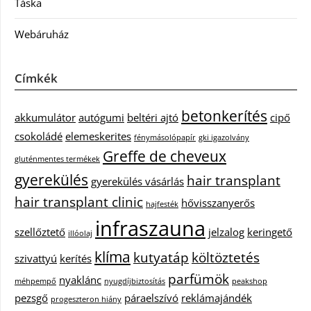
Táska
Webáruház
Címkék
betonkerítés
akkumulátor
autógumi
beltéri ajtó
cipő
csokoládé
elemeskerites
fénymásolópapír
gki igazolvány
Greffe de cheveux
gluténmentes termékek
gyerekülés
hair transplant
gyerekülés vásárlás
hair transplant clinic
hővisszanyerős
hajfesték
infraszauna
szellőztető
jelzalog
keringető
illóolaj
klíma
kutyatáp
költöztetés
szivattyú
kerítés
parfümök
nyaklánc
méhpempő
nyugdíjbiztosítás
peakshop
pezsgő
páraelszívó
reklámajándék
progeszteron hiány