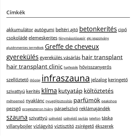
Címkék
betonkerítés
akkumulátor
autógumi
beltéri ajtó
cipő
csokoládé
elemeskerites
fénymásolópapír
gki igazolvány
Greffe de cheveux
gluténmentes termékek
gyerekülés
hair transplant
gyerekülés vásárlás
hair transplant clinic
hővisszanyerős
hajfesték
infraszauna
szellőztető
jelzalog
keringető
illóolaj
klíma
kutyatáp
költöztetés
szivattyú
kerítés
parfümök
nyaklánc
méhpempő
nyugdíjbiztosítás
peakshop
pezsgő
páraelszívó
reklámajándék
progeszteron hiány
szauna
szivattyú
táska
szélvédő
szélvédő javítás
telefon
villanybojler
vízlágyító
víztisztító
zsírégető
ékszerek