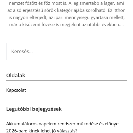
nemzet főzött és főz most is. A legismertebb a lager, ami
az alsó erjesztésű sörök kategóriájába sorolható. Ez itthon
is nagyon elterjedt, az ipari mennyiségű gyártása mellett,
már a kisüzemi főzése is megjelent az utóbbi években.…
KERESÉS:
Oldalak
Kapcsolat
Legutóbbi bejegyzések
Akkumulátoros napelem rendszer működése és előnyei
2026-ban: kinek lehet jó választás?