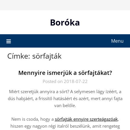
Skip
to
content
Boróka
Menu
Címke:
sörfajták
Mennyire ismerjük a sörfajtákat?
Posted on 2018-07-22
Miért szeretjük annyira a sört? A selymesen lágy ízéért, a
dús habjáért, a frissítő hatásáért és azért, mert annyi fajta
van belőle.
Nem is csoda, hogy a
sörfajták ennyire szerteágazóak
,
hiszen egy nagyon régi italról beszélünk, amit rengeteg