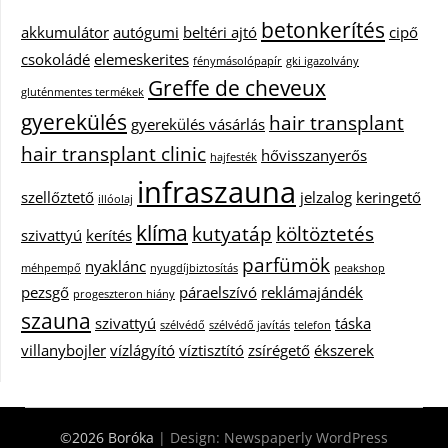
betonkerítés
akkumulátor
autógumi
beltéri ajtó
cipő
csokoládé
elemeskerites
fénymásolópapír
gki igazolvány
Greffe de cheveux
gluténmentes termékek
gyerekülés
hair transplant
gyerekülés vásárlás
hair transplant clinic
hővisszanyerős
hajfesték
infraszauna
szellőztető
jelzalog
keringető
illóolaj
klíma
kutyatáp
költöztetés
szivattyú
kerítés
parfümök
nyaklánc
méhpempő
nyugdíjbiztosítás
peakshop
pezsgő
páraelszívó
reklámajándék
progeszteron hiány
szauna
szivattyú
táska
szélvédő
szélvédő javítás
telefon
villanybojler
vízlágyító
víztisztító
zsírégető
ékszerek
©2026 Boróka
| Design:
Newspaperly WordPress