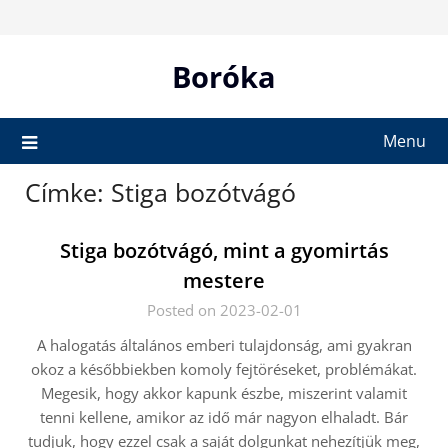
Skip
to
content
Boróka
Menu
Címke:
Stiga bozótvágó
Stiga bozótvágó, mint a gyomirtás
mestere
Posted on 2023-02-01
A halogatás általános emberi tulajdonság, ami gyakran
okoz a későbbiekben komoly fejtöréseket, problémákat.
Megesik, hogy akkor kapunk észbe, miszerint valamit
tenni kellene, amikor az idő már nagyon elhaladt. Bár
tudjuk, hogy ezzel csak a saját dolgunkat nehezítjük meg,