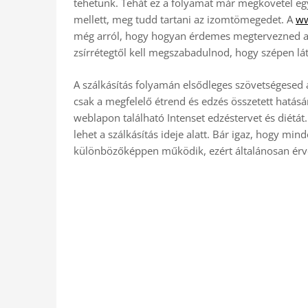
tehetünk. Tehát ez a folyamat már megkövetel egyf
mellett, meg tudd tartani az izomtömegedet. A
ww
még arról, hogy hogyan érdemes megtervezned a sz
zsírrétegtől kell megszabadulnod, hogy szépen 
A szálkásítás folyamán elsődleges szövetségesed 
csak a megfelelő étrend és edzés összetett hatásá
weblapon található Intenset edzéstervet és diétát
lehet a szálkásítás ideje alatt. Bár igaz, hogy min
különbözőképpen működik, ezért általánosan érv