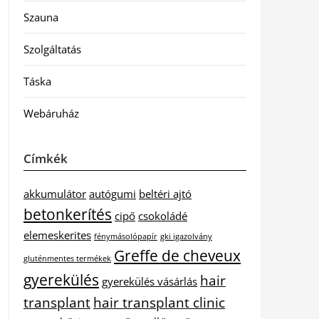
Szauna
Szolgáltatás
Táska
Webáruház
Címkék
akkumulátor
autógumi
beltéri ajtó
betonkerítés
cipő
csokoládé
elemeskerites
fénymásolópapír
gki igazolvány
Greffe de cheveux
gluténmentes termékek
gyerekülés
hair
gyerekülés vásárlás
transplant
hair transplant clinic