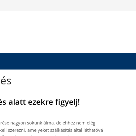
zés
s alatt ezekre figyelj!
elérése nagyon sokunk álma, de ehhez nem elég
ll szerezni, amelyeket szálkásítás által láthatóvá