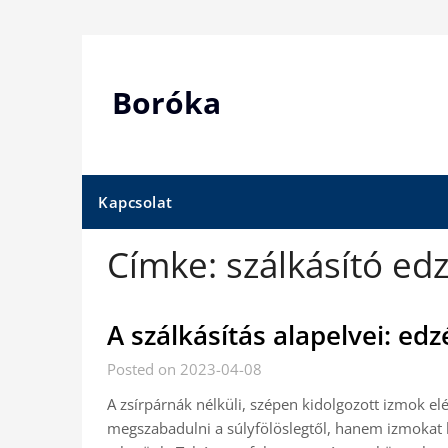
Skip
to
content
Boróka
Kapcsolat
Címke:
szálkásító ed
A szálkásítás alapelvei: edzé
Posted on 2023-04-08
A zsírpárnák nélküli, szépen kidolgozott izmok 
megszabadulni a súlyfölöslegtől, hanem izmokat ke