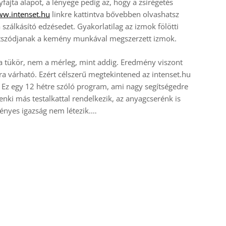
ajta alapot, a lényege pedig az, hogy a zsírégetés
w.intenset.hu
linkre kattintva bővebben olvashatsz
álkásító edzésedet. Gyakorlatilag az izmok fölötti
látszódjanak a kemény munkával megszerzett izmok.
a tükör, nem a mérleg, mint addig. Eredmény viszont
ra várható. Ezért célszerű megtekintened az intenset.hu
. Ez egy 12 hétre szóló program, ami nagy segítségedre
denki más testalkattal rendelkezik, az anyagcserénk is
ényes igazság nem létezik.…