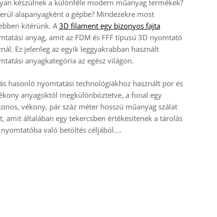
yan készülnek a különféle modern műanyag termékek?
kerül alapanyagként a gépbe? Mindezekre most
ebben kitérünk. A
3D filament egy bizonyos fajta
tatási anyag, amit az FDM és FFF típusú 3D nyomtató
nál. Ez jelenleg az egyik leggyakrabban használt
tatási anyagkategória az egész világon.
s hasonló nyomtatási technológiákhoz használt por és
ékony anyagoktól megkülönböztetve, a fonal egy
tonos, vékony, pár száz méter hosszú műanyag szálat
t, amit általában egy tekercsben értékesítenek a tárolás
 nyomtatóba való betöltés céljából.…