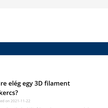
re elég egy 3D filament
kercs?
ted on 2021-11-22