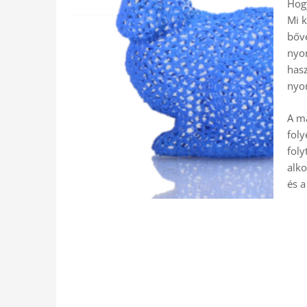
Hog
Mi 
bőv
nyom
hasz
nyom
A má
foly
foly
alko
és a