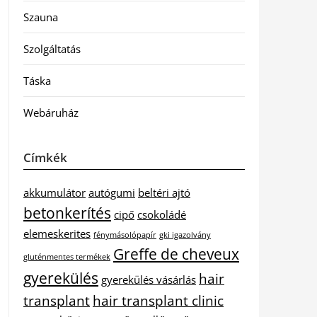
Szauna
Szolgáltatás
Táska
Webáruház
Címkék
akkumulátor
autógumi
beltéri ajtó
betonkerítés
cipő
csokoládé
elemeskerites
fénymásolópapír
gki igazolvány
Greffe de cheveux
gluténmentes termékek
gyerekülés
hair
gyerekülés vásárlás
transplant
hair transplant clinic