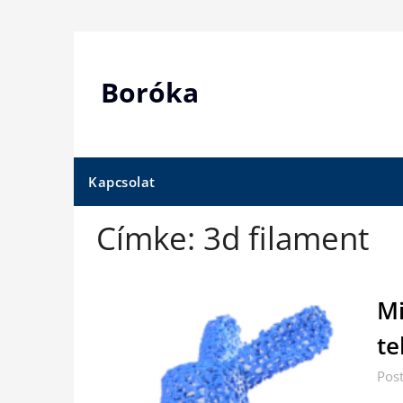
Skip
to
content
Boróka
Kapcsolat
Címke:
3d filament
Mi
te
Pos