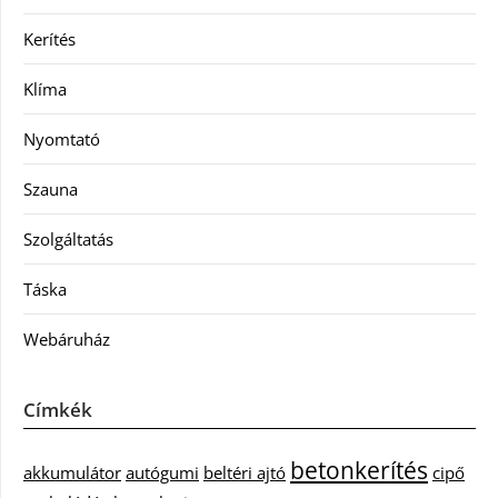
Kerítés
Klíma
Nyomtató
Szauna
Szolgáltatás
Táska
Webáruház
Címkék
betonkerítés
akkumulátor
autógumi
beltéri ajtó
cipő