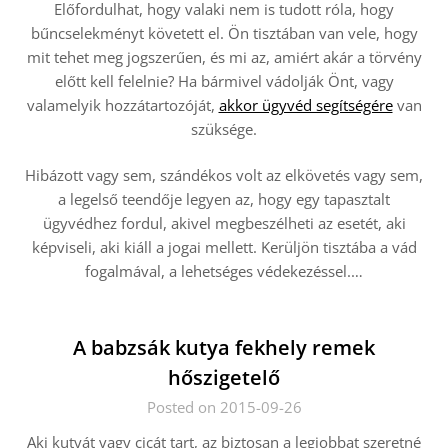
Előfordulhat, hogy valaki nem is tudott róla, hogy
bűncselekményt követett el. Ön tisztában van vele, hogy
mit tehet meg jogszerűen, és mi az, amiért akár a törvény
előtt kell felelnie? Ha bármivel vádolják Önt, vagy
valamelyik hozzátartozóját,
akkor ügyvéd segítségére
van
szüksége.
Hibázott vagy sem, szándékos volt az elkövetés vagy sem,
a legelső teendője legyen az, hogy egy tapasztalt
ügyvédhez fordul, akivel megbeszélheti az esetét, aki
képviseli, aki kiáll a jogai mellett. Kerüljön tisztába a vád
fogalmával, a lehetséges védekezéssel.
…
A babzsák kutya fekhely remek
hőszigetelő
Posted on 2015-09-26
Aki kutyát vagy cicát tart, az biztosan a legjobbat szeretné