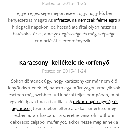
Posted on 2015-11-25
Tegyen egészsége megőrzéséért úgy, hogy közben
kényezteti is magát! Az
infraszauna nemcsak felmelegíti
a
hideg téli napokon, de használata által olyan hasznos
hatásokat ér el, amelyek egészsége és még szépsége
fenntartását is eredményezik.…
Karácsonyi kellékek: dekorfenyő
Posted on 2015-11-24
Sokan döntenek úgy, hogy karácsonykor már nem élő
fenyőt díszítenek fel, hanem egy műanyagot, amelyik sok
esetben még szebben tud kinézni teljes pompában, mint
egy élő, igaz elmarad az illata. A
dekorfenyő nagyság és
ágsűrűség
tekintetében eltérő árakkal ismerhető meg
ebben az áruházban. Ha szeretne vásárolni otthoni
dekoráció céljából műfenyőt, akkor nézze meg ennek a