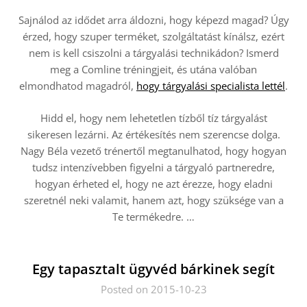
Sajnálod az idődet arra áldozni, hogy képezd magad? Úgy
érzed, hogy szuper terméket, szolgáltatást kínálsz, ezért
nem is kell csiszolni a tárgyalási technikádon? Ismerd
meg a Comline tréningjeit, és utána valóban
elmondhatod magadról,
hogy tárgyalási specialista lettél
.
Hidd el, hogy nem lehetetlen tízből tíz tárgyalást
sikeresen lezárni. Az értékesítés nem szerencse dolga.
Nagy Béla vezető trénertől megtanulhatod, hogy hogyan
tudsz intenzívebben figyelni a tárgyaló partneredre,
hogyan érheted el, hogy ne azt érezze, hogy eladni
szeretnél neki valamit, hanem azt, hogy szüksége van a
Te termékedre.
…
Egy tapasztalt ügyvéd bárkinek segít
Posted on 2015-10-23