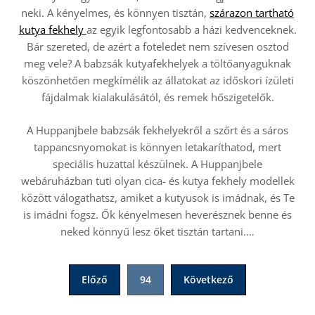
neki. A kényelmes, és könnyen tisztán,
szárazon tartható
kutya fekhely
az egyik legfontosabb a házi kedvenceknek.
Bár szereted, de azért a foteledet nem szívesen osztod
meg vele?
A babzsák kutyafekhelyek a töltőanyaguknak
köszönhetően megkímélik az állatokat az időskori ízületi
fájdalmak kialakulásától, és remek hőszigetelők.
A Huppanjbele babzsák fekhelyekről a szőrt és a sáros
tappancsnyomokat is könnyen letakaríthatod, mert
speciális huzattal készülnek. A Huppanjbele
webáruházban tuti olyan cica- és kutya fekhely modellek
között válogathatsz, amiket a kutyusok is imádnak, és Te
is imádni fogsz. Ők kényelmesen heverésznek benne és
neked könnyű lesz őket tisztán tartani.
…
Bejegyzések
Előző
94
Következő
lapozása