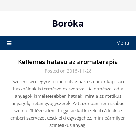
Skip
to
content
Boróka
Menu
Kellemes hatású az aromaterápia
Posted on 2015-11-28
Szerencsére egyre többen olvasnak és ennek kapcsán
használnak is természetes szereket. A természet adta
anyagok kíméletesebben hatnak, mint a szintetikus
anyagok, netán gyógyszerek. Azt azonban nem szabad
szem elől téveszteni, hogy sokkal közelebb állnak az
emberi szervezet testi-lelki egységéhez, mint bármilyen
szintetikus anyag.