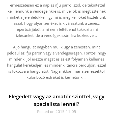
Természetesen ez a nap az ifjú párról szól, de tekintettel
kell lennünk a vendégeinkre is, mivel ők is megtisztelnek
minket a jelenlétükkel, így mi is meg kell őket tisztelnünk
azzal, hogy olyan zenéket is kiválasztunk a zenész
repertoárjából, ami nem feltétlenül tükrözi a mi
ízlésünket, de a vendégek számára közkedvelt.
A jó hangulat nagyban múlik úgy a zenészen, mint
például az ifjú páron vagy a vendégseregen. Fontos, hogy
mindenki jól érezze magát és az est folyamán kellemes
hangulat kerekedjen, és mindenki táncra perdüljön, ezzel
is fokozva a hangulatot. Napjainkban már a zenészektől
különböző extrákat is kérhetünk.…
Elégedett vagy az amatőr szinttel, vagy
specialista lennél?
Posted on 2015-11-05