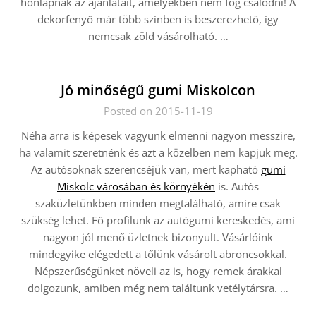
honlapnak az ajánlatait, amelyekben nem fog csalódni! A
dekorfenyő már több színben is beszerezhető, így
nemcsak zöld vásárolható.
…
Jó minőségű gumi Miskolcon
Posted on 2015-11-19
Néha arra is képesek vagyunk elmenni nagyon messzire,
ha valamit szeretnénk és azt a közelben nem kapjuk meg.
Az autósoknak szerencséjük van, mert kapható
gumi
Miskolc városában és környékén
is. Autós
szaküzletünkben minden megtalálható, amire csak
szükség lehet. Fő profilunk az autógumi kereskedés, ami
nagyon jól menő üzletnek bizonyult. Vásárlóink
mindegyike elégedett a tőlünk vásárolt abroncsokkal.
Népszerűségünket növeli az is, hogy remek árakkal
dolgozunk, amiben még nem találtunk vetélytársra.
…