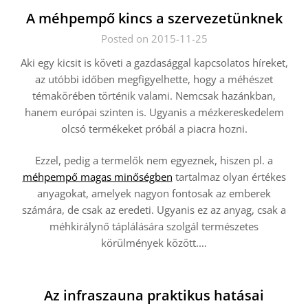
A méhpempő kincs a szervezetünknek
Posted on 2015-11-25
Aki egy kicsit is követi a gazdasággal kapcsolatos híreket,
az utóbbi időben megfigyelhette, hogy a méhészet
témakörében történik valami. Nemcsak hazánkban,
hanem európai szinten is. Ugyanis a mézkereskedelem
olcsó termékeket próbál a piacra hozni.
Ezzel, pedig a termelők nem egyeznek, hiszen pl. a
méhpempő magas minőségben
tartalmaz olyan értékes
anyagokat, amelyek nagyon fontosak az emberek
számára, de csak az eredeti. Ugyanis ez az anyag, csak a
méhkirálynő táplálására szolgál természetes
körülmények között.
…
Az infraszauna praktikus hatásai