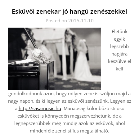
Esküvői zenekar jó hangú zenészekkel
Posted on 2015-11-10
Életünk
egyik
legszebb
napjára
készülve el
kell
gondolkodnunk azon, hogy milyen zene is szóljon majd a
nagy napon, és ki legyen az esküvői zenészünk. Legyen ez
a
http://sasamusic.hu
!Manapság különböző stílusú
esküvőket is könnyedén megszervezhetünk, de a
legnépszerűbbek még mindig azok az esküvők, ahol
mindenféle zenei stílus megtalálható.